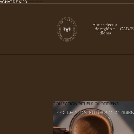
ACHAT DE $120 ---------
Abrir selector
de región e
CAD
/
E
idioma
COLLECTION RITUELS QUOTIDIENS
COLLECTION RITUELS QUOTIDIE