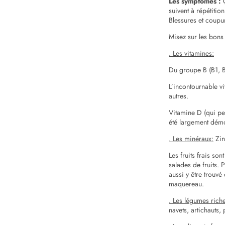
Les symptômes :
suivent à répétitio
Blessures et coupu
Misez sur les bons
. Les vitamines:
Du groupe B (B1, B
L’incontournable vi
autres.
Vitamine D (qui peu
été largement démo
. Les minéraux:
Zin
Les fruits frais so
salades de fruits. 
aussi y être trouvé
maquereau.
. Les légumes riche
navets, artichauts,