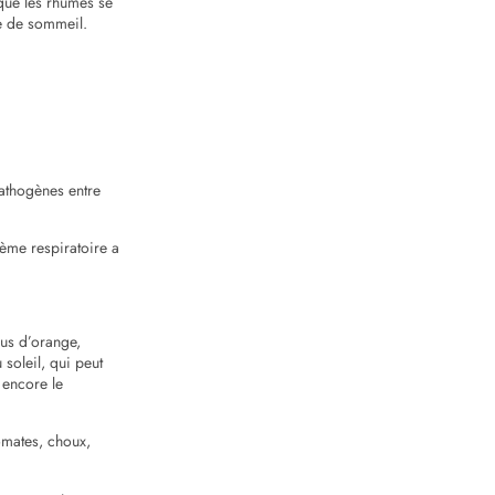
que les rhumes se
ue de sommeil.
pathogènes entre
tème respiratoire a
jus d’orange,
 soleil, qui peut
 encore le
tomates, choux,