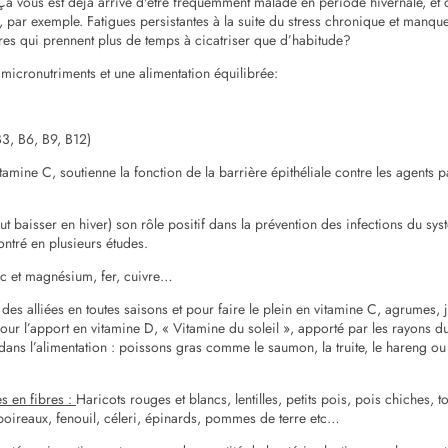
Ça vous est déjà arrivé d'être fréquemment malade en période hivernale, et 
n, par exemple. Fatigues persistantes à la suite du stress chronique et manq
res qui prennent plus de temps à cicatriser que d’habitude?
 micronutriments et une alimentation équilibrée:
3, B6, B9, B12)
tamine C, soutienne la fonction de la barrière épithéliale contre les agents 
t baisser en hiver) son rôle positif dans la prévention des infections du sys
ntré en plusieurs études.
c et magnésium, fer, cuivre…
nt des alliées en toutes saisons et pour faire le plein en vitamine C, agrumes, 
Pour l’apport en vitamine D, « Vitamine du soleil », apporté par les rayons du
 dans l’alimentation : poissons gras comme le saumon, la truite, le hareng ou
s en fibres :
Haricots rouges et blancs, lentilles, petits pois, pois chiches, 
 poireaux, fenouil, céleri, épinards, pommes de terre etc…