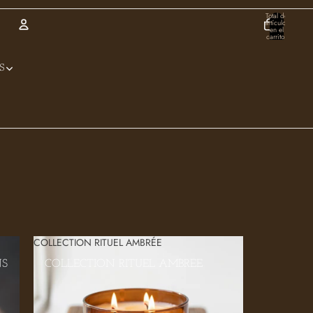
Total de
artículos
en el
carrito:
0
Cuenta
S
Otras opciones de inicio de sesión
Pedidos
Perfil
COLLECTION RITUEL AMBRÉE
NS
COLLECTION RITUEL AMBRÉE