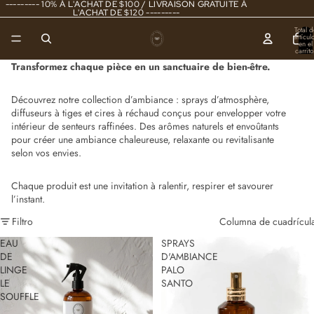
--------- 10% À L'ACHAT DE $100 / LIVRAISON GRATUITE À
L'ACHAT DE $120 ---------
Total d
artícul
en el
carrito
0
Transformez chaque pièce en un sanctuaire de bien-être.
Découvrez notre collection d’ambiance : sprays d’atmosphère,
diffuseurs à tiges et cires à réchaud conçus pour envelopper votre
intérieur de senteurs raffinées. Des arômes naturels et envoûtants
pour créer une ambiance chaleureuse, relaxante ou revitalisante
selon vos envies.
Chaque produit est une invitation à ralentir, respirer et savourer
l’instant.
Filtro
Columna de cuadrícul
EAU
SPRAYS
DE
D'AMBIANCE
LINGE
PALO
LE
SANTO
SOUFFLE