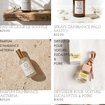
EAU DE LINGE LE SOUFFLE
SPRAYS D'AMBIANCE PALO
$29.00
SANTO
$25.00
PARFUM
DIFFUSEUR
D'AMBIANCE
POUR
AETERNA
VOITURE:
EUCALYPTUS
&
POIRE
PARFUM D'AMBIANCE
DIFFUSEUR POUR VOITURE:
AETERNA
EUCALYPTUS & POIRE
$25.00
$14.00