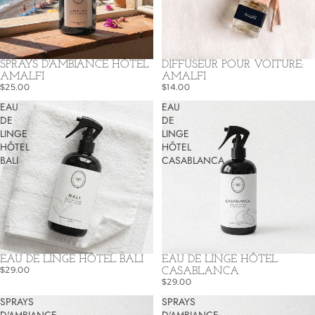
SPRAYS D'AMBIANCE HÔTEL
DIFFUSEUR POUR VOITURE:
AMALFI
AMALFI
$25.00
$14.00
EAU
EAU
DE
DE
LINGE
LINGE
HÔTEL
HÔTEL
BALI
CASABLANCA
EAU DE LINGE HÔTEL BALI
EAU DE LINGE HÔTEL
$29.00
CASABLANCA
$29.00
SPRAYS
SPRAYS