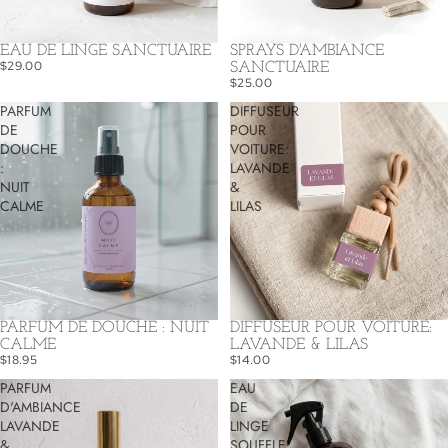
EAU DE LINGE SANCTUAIRE
SPRAYS D'AMBIANCE
$29.00
SANCTUAIRE
$25.00
PARFUM
DIFFUSEUR
DE
POUR
DOUCHE
VOITURE:
:
LAVANDE
NUIT
&
CALME
LILAS
PARFUM DE DOUCHE : NUIT
DIFFUSEUR POUR VOITURE:
CALME
LAVANDE & LILAS
$18.95
$14.00
PARFUM
EAU
D'AMBIANCE
DE
LAVANDE
LINGE
&
SOUFFLE