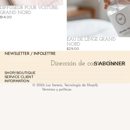
DIFFUSEUR POUR VOITURE:
GRAND NORD
$14.00
Política de reembolso
Política de privacidad
EAU DE LINGE GRAND
NORD
Términos del servicio
$29.00
NEWSLETTER / INFOLETTRE
Política de envío
Correo electrónico
S'ABONNER
Información de contacto
Aviso legal
SHOP/BOUTIQUE
SERVICE CLIENT
Política de cancelación
INFORMATION
© 2026
Luz Serena
,
Tecnología de Shopify
Términos y políticas