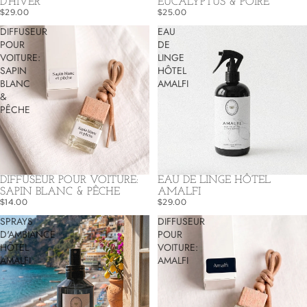
D'HIVER
EUCALYPTUS & POIRE
$29.00
$25.00
DIFFUSEUR
EAU
POUR
DE
VOITURE:
LINGE
SAPIN
HÔTEL
BLANC
AMALFI
&
PÊCHE
DIFFUSEUR POUR VOITURE:
EAU DE LINGE HÔTEL
SAPIN BLANC & PÊCHE
AMALFI
$14.00
$29.00
SPRAYS
DIFFUSEUR
D'AMBIANCE
POUR
HÔTEL
VOITURE:
AMALFI
AMALFI