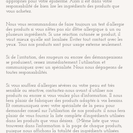
appropriés pour votre épiderme. Alors il est dans votre
responsabilité de bien lire les ingrédients des produits que
vous achetez.
Nous vous recommandons de faire toujours un test d’allergie
des produits si vous n'êtes pas sûr d'être allergique à un ou
plusieurs ingrédients. Si une réaction cutanée se produit, il
vaut mieux qu’elle soit localisée. Éviter tout contact avec les
yeux. Tous nos produits sont pour usage externe seulement.
Si de l’irritation, des rougeurs ou encore des démangeaisons
se produisent, cessez immédiatement l’utilisation et
communiquez avec un spécialiste. Nous nous dégageons de
toutes responsabilités.
Si vous souffrez d’allergies sévères ou votre peau est très
sensible ou réactive, contactez-nous avant d’utiliser nos
produits ou encore si vous voulez plus d'information. Il nous
fera plaisir de fabriquer des produits adaptés à vos besoins.
Et communiquez avec votre spécialiste de la peau pour
demander conseil sur l'utilisation de nos produits: il nous fera
plaisir de vous fournir la liste complète d'ingrédients utilisées
dans les produits que vous désirez. (Même liste que vous
trouverez dans l'information à la page de chaque produits,
puisque nous affichons la totalité des ingrédients utilisées.