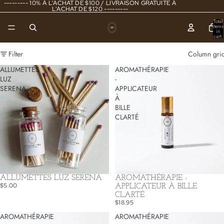
--------- 10% À L'ACHAT DE $100 / LIVRAISON GRATUITE À
L'ACHAT DE $120 ---------
Total
items
in
cart:
0
Filter
Column gri
ALLUMETTES
AROMATHÉRAPIE
LUZ
-
SERENA
APPLICATEUR
À
BILLE
CLARTÉ
ALLUMETTES LUZ SERENA
AROMATHÉRAPIE -
$5.00
APPLICATEUR À BILLE
CLARTÉ
$18.95
AROMATHÉRAPIE
AROMATHÉRAPIE