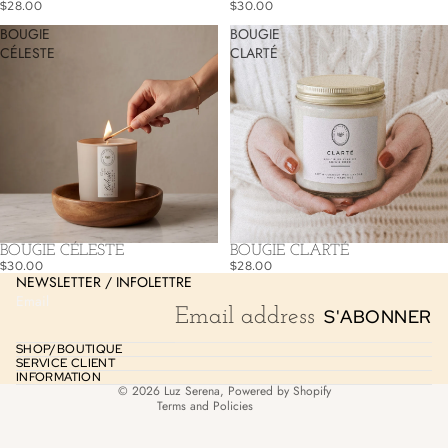
$28.00
$30.00
BOUGIE
BOUGIE
CÉLESTE
CLARTÉ
Refund policy
Privacy policy
BOUGIE CÉLESTE
BOUGIE CLARTÉ
Terms of service
$30.00
$28.00
NEWSLETTER / INFOLETTRE
Shipping policy
Email
S'ABONNER
Contact information
Legal notice
SHOP/BOUTIQUE
SERVICE CLIENT
Cancellation policy
INFORMATION
© 2026
Luz Serena
,
Powered by Shopify
Terms and Policies