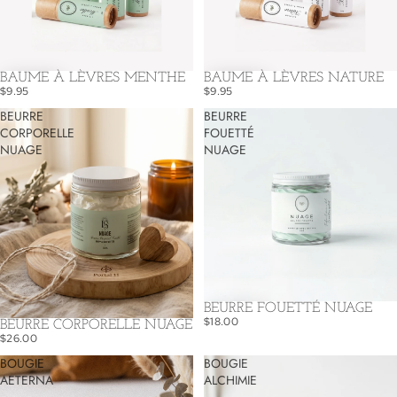
BAUME À LÈVRES MENTHE
BAUME À LÈVRES NATURE
$9.95
$9.95
BEURRE
BEURRE
CORPORELLE
FOUETTÉ
NUAGE
NUAGE
BEURRE FOUETTÉ NUAGE
$18.00
BEURRE CORPORELLE NUAGE
$26.00
BOUGIE
BOUGIE
AETERNA
ALCHIMIE