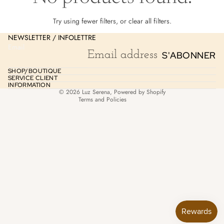
Privacy policy
Try using fewer filters, or
clear all filters
.
Terms of service
NEWSLETTER / INFOLETTRE
Shipping policy
Email
S'ABONNER
Contact information
Legal notice
SHOP/BOUTIQUE
SERVICE CLIENT
Cancellation policy
INFORMATION
© 2026
Luz Serena
,
Powered by Shopify
Terms and Policies