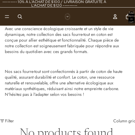
--------- 10% À L'ACHAT DE $100 / LIVRAISON GRATUITE À
L'ACHAT DE $120 ---------
Total
items
in
cart:
0
Avec une conscience écologique croissante et un style de vie
dynamique, notre collection des sacs fourre-tout en coton est
conçue pour allier esthétique et fonctionnalité. Chaque pièce de
notre collection est soigneusement fabriquée pour répondre aux
besoins du quotidien avec ces grands formats.
Nos sacs fourre-tout sont confectionnés à partir de coton de haute
qualité, assurant durabilité et confort. Le coton, une ressource
naturelle et renouvelable, offre une alternative écologique aux
matériaux synthétiques, réduisant ainsi notre empreinte carbone.
N'hésitez pas à l'adapter selon vos besoins !
Filter
Column gri
No products found.
Refund policy