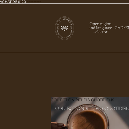
ACHAT DE $120 ---------
Open region
and language
CAD
/
E
selector
COLLECTION RITUELS QUOTIDIENS
COLLECTION RITUELS QUOTIDIE