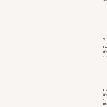
**
3.
En
d'
su
Da
d'
vo
no