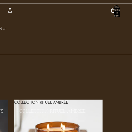
Total
items
in
cart:
0
Account
N
Other sign in options
Orders
Profile
COLLECTION RITUEL AMBRÉE
NS
COLLECTION RITUEL AMBRÉE