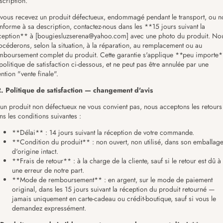
scription.
 vous recevez un produit défectueux, endommagé pendant le transport, ou n
nforme à sa description, contactez-nous dans les **15 jours suivant la
ception** à [bougiesluzserena@yahoo.com] avec une photo du produit. No
océderons, selon la situation, à la réparation, au remplacement ou au
mboursement complet du produit. Cette garantie s'applique **peu importe
 politique de satisfaction ci-dessous, et ne peut pas être annulée par une
ntion "vente finale".
. Politique de satisfaction — changement d'avis
 un produit non défectueux ne vous convient pas, nous acceptons les retours
ns les conditions suivantes :
**Délai** : 14 jours suivant la réception de votre commande.
**Condition du produit** : non ouvert, non utilisé, dans son emballag
d'origine intact.
**Frais de retour** : à la charge de la cliente, sauf si le retour est dû à
une erreur de notre part.
**Mode de remboursement** : en argent, sur le mode de paiement
original, dans les 15 jours suivant la réception du produit retourné —
jamais uniquement en carte-cadeau ou crédit-boutique, sauf si vous le
demandez expressément.