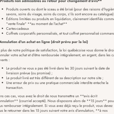
Produits non admissibles au retour pour changement d'avis**
Produits ouverts ou dont le sceau a été brisé (pour des raisons d'hygièn
savons, soins du visage, soins du corps, s'ils sont encore au catalogue)
Éditions limitées ou produits en liquidation, clairement identifiés comm
"vente finale" **au moment de l'achat**
Cartes-cadeaux
Coffrets corporatifs personnalisés, et tout coffret personnalisé comman
Annulation d'un achat en ligne (droit prévu par la loi)
 plus de notre politique de satisfaction, la loi québécoise vous donne le droi
annuler votre achat et d'être remboursée intégralement, en argent, dans les c
ivants :
Le produit ne vous a pas été livré dans les 30 jours suivant la date de
livraison prévue (ou promise) ;
Le produit livré est très différent de sa description sur notre site ;
Une erreur de prix ou une pratique commerciale interdite entache la
transaction.
ns ces cas, vous avez le droit de nous transmettre un **avis écrit
annulation** (courriel accepté). Nous disposons alors de **15 jours** pou
us rembourser intégralement. Si vous avez déjà reçu le produit, vous devez
us le retourner dans les 15 jours suivant votre avis d'annulation, **à nos