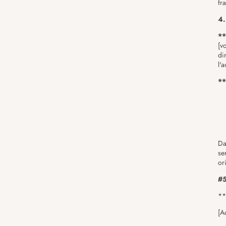
fr
4.
**
[v
di
l'
**
Da
se
or
#5
**
[A