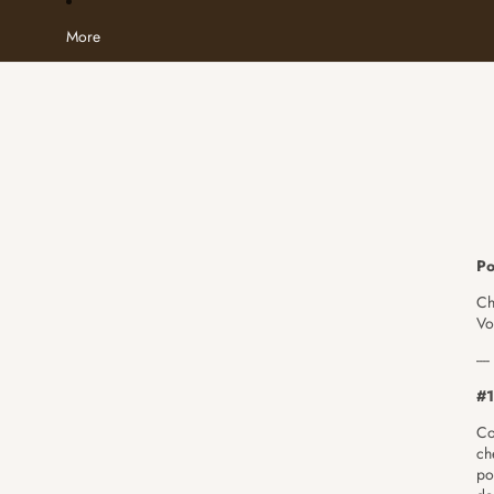
More
Po
Ch
Vo
----
#1
Co
ch
po