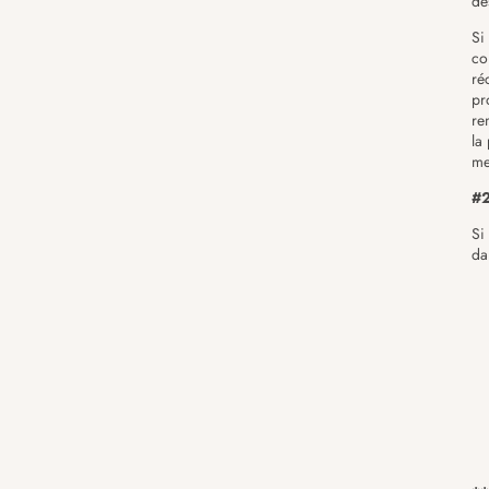
de
Si
co
ré
pr
re
la
me
#2
Si
da