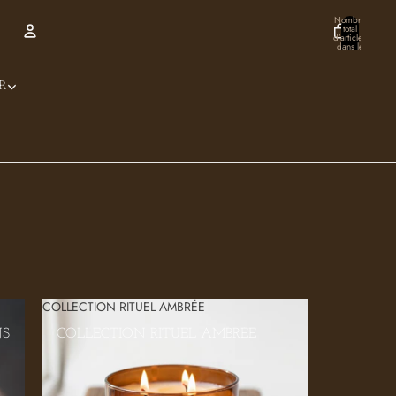
Nombre
total
d’articles
dans le
panier:
0
Compte
R
Autres options de connexion
Commandes
Profil
COLLECTION RITUEL AMBRÉE
NS
COLLECTION RITUEL AMBRÉE