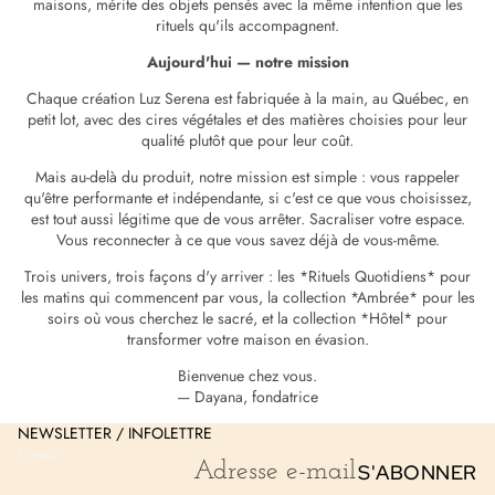
maisons, mérite des objets pensés avec la même intention que les
rituels qu'ils accompagnent.
Aujourd'hui — notre mission
Chaque création Luz Serena est fabriquée à la main, au Québec, en
petit lot, avec des cires végétales et des matières choisies pour leur
qualité plutôt que pour leur coût.
Mais au-delà du produit, notre mission est simple : vous rappeler
qu'être performante et indépendante, si c'est ce que vous choisissez,
est tout aussi légitime que de vous arrêter. Sacraliser votre espace.
Vous reconnecter à ce que vous savez déjà de vous-même.
Trois univers, trois façons d'y arriver : les *Rituels Quotidiens* pour
les matins qui commencent par vous, la collection *Ambrée* pour les
soirs où vous cherchez le sacré, et la collection *Hôtel* pour
transformer votre maison en évasion.
Politique de remboursement
Bienvenue chez vous.
Politique de confidentialité
— Dayana, fondatrice
Conditions d’utilisation
NEWSLETTER / INFOLETTRE
Politique d’expédition
E-mail
S'ABONNER
Coordonnées