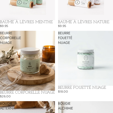
BAUME À LÈVRES MENTHE
BAUME À LÈVRES NATURE
$9.95
$9.95
BEURRE
BEURRE
CORPORELLE
FOUETTÉ
NUAGE
NUAGE
BEURRE FOUETTÉ NUAGE
$18.00
BEURRE CORPORELLE NUAGE
$26.00
BOUGIE
BOUGIE
AETERNA
ALCHIMIE