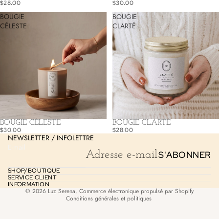
$28.00
$30.00
BOUGIE
BOUGIE
CÉLESTE
CLARTÉ
Politique de remboursement
Politique de confidentialité
BOUGIE CÉLESTE
BOUGIE CLARTÉ
Conditions d’utilisation
$30.00
$28.00
NEWSLETTER / INFOLETTRE
Politique d’expédition
E-mail
S'ABONNER
Coordonnées
Mentions légales
SHOP/BOUTIQUE
SERVICE CLIENT
Politique de résiliation
INFORMATION
© 2026
Luz Serena
,
Commerce électronique propulsé par Shopify
Conditions générales et politiques