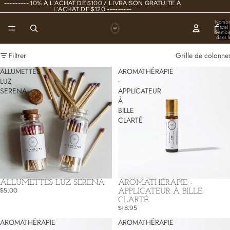
--------- 10% À L'ACHAT DE $100 / LIVRAISON GRATUITE À
L'ACHAT DE $120 ---------
Nombr
total
d’articl
dans l
panier
0
Filtrer
Grille de colonne
ALLUMETTES
AROMATHÉRAPIE
LUZ
-
SERENA
APPLICATEUR
À
BILLE
CLARTÉ
ALLUMETTES LUZ SERENA
AROMATHÉRAPIE -
$5.00
APPLICATEUR À BILLE
CLARTÉ
$18.95
AROMATHÉRAPIE
AROMATHÉRAPIE