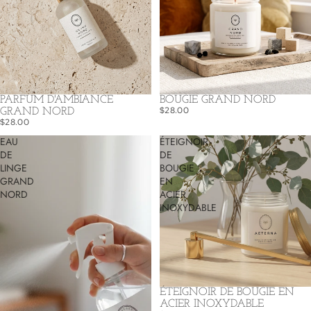
PARFUM D'AMBIANCE
BOUGIE GRAND NORD
$28.00
GRAND NORD
$28.00
EAU
ÉTEIGNOIR
DE
DE
LINGE
BOUGIE
GRAND
EN
NORD
ACIER
INOXYDABLE
ÉTEIGNOIR DE BOUGIE EN
ACIER INOXYDABLE