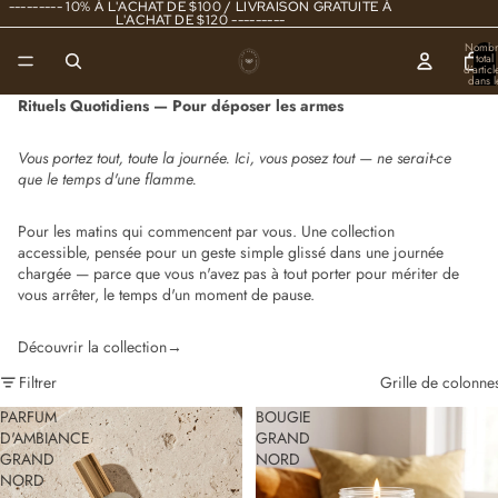
--------- 10% À L'ACHAT DE $100 / LIVRAISON GRATUITE À
L'ACHAT DE $120 ---------
Nombr
total
d’articl
dans l
panier
0
Rituels Quotidiens — Pour déposer les armes
Vous portez tout, toute la journée. Ici, vous posez tout — ne serait-ce
que le temps d'une flamme.
Pour les matins qui commencent par vous. Une collection
accessible, pensée pour un geste simple glissé dans une journée
chargée — parce que vous n'avez pas à tout porter pour mériter de
vous arrêter, le temps d'un moment de pause.
Découvrir la collection→
Filtrer
Grille de colonne
PARFUM
BOUGIE
D'AMBIANCE
GRAND
GRAND
NORD
NORD