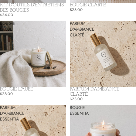
KIT D'OUTILS D'ENTRETIENS
BOUGIE CLARTÉ
$28.00
DES BOUGIES
$34.00
BOUGIE
PARFUM
L'AUBE
D'AMBIANCE
CLARTÉ
BOUGIE L'AUBE
PARFUM D'AMBIANCE
$28.00
CLARTÉ
$25.00
PARFUM
BOUGIE
D'AMBIANCE
ESSENTIA
ESSENTIA