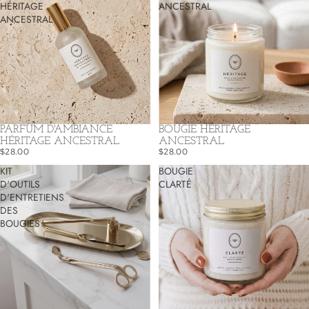
HÉRITAGE
ANCESTRAL
ANCESTRAL
PARFUM D'AMBIANCE
BOUGIE HÉRITAGE
HÉRITAGE ANCESTRAL
ANCESTRAL
$28.00
$28.00
KIT
BOUGIE
D'OUTILS
CLARTÉ
D'ENTRETIENS
DES
BOUGIES