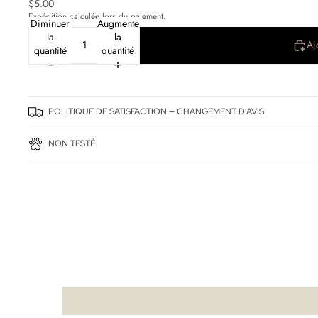
$5.00
Expédition calculée lors du paiement.
Diminuer
Augmenter
la
la
Aj
quantité
quantité
POLITIQUE DE SATISFACTION — CHANGEMENT D'AVIS
NON TESTÉ