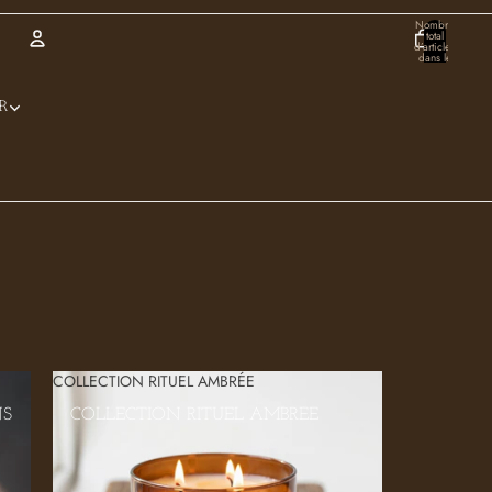
Nombre
total
d’articles
dans le
panier:
0
Compte
R
Autres options de connexion
Commandes
Profil
COLLECTION RITUEL AMBRÉE
NS
COLLECTION RITUEL AMBRÉE