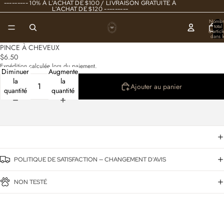
--------- 10% À L'ACHAT DE $100 / LIVRAISON GRATUITE À
L'ACHAT DE $120 ---------
Nombr
total
d’articl
dans l
panier
0
PINCE À CHEVEUX
$6.50
Expédition calculée lors du paiement.
Diminuer
Augmenter
la
la
Ajouter au panier
quantité
quantité
POLITIQUE DE SATISFACTION — CHANGEMENT D'AVIS
NON TESTÉ