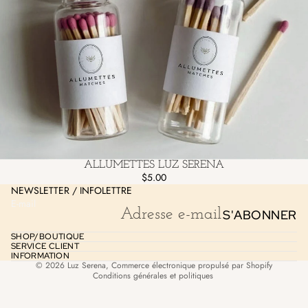
Politique de remboursement
Politique de confidentialité
ALLUMETTES LUZ SERENA
Conditions d’utilisation
$5.00
NEWSLETTER / INFOLETTRE
Politique d’expédition
E-mail
S'ABONNER
Coordonnées
Mentions légales
SHOP/BOUTIQUE
SERVICE CLIENT
Politique de résiliation
INFORMATION
© 2026
Luz Serena
,
Commerce électronique propulsé par Shopify
Conditions générales et politiques