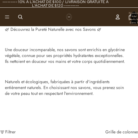
--------- 10% À L'ACHAT DE $100 / LIVRAISON GRATUITE À
L'ACHAT DE $120 ---------
Nombr
total
d’articl
dans l
panier
0
🌿 Découvrez la Pureté Naturelle avec nos Savons 🌿
Une douceur incomparable, nos savons sont enrichis en glycérine
végétale, connue pour ses propriétés hydratantes exceptionnelles.
Ils nettoient en douceur vos mains et votre corps quotidiennement.
Naturels et écologiques, fabriquées à partir d'ingrédients
entièrement naturels. En choisissant nos savons, vous prenez soin
de votre peau tout en respectant l'environnement.
Filtrer
Grille de colonne