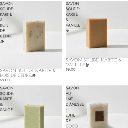
SAVON
SAVON
SOLIDE:
SOLIDE:
KARITÉ
KARITÉ
&
&
BOIS
VANILLE
DE
🍨
CÈDRE
🪵
SAVON SOLIDE: KARITÉ &
VANILLE🍨
$9.00
SAVON SOLIDE: KARITÉ &
BOIS DE CÈDRE🪵
$9.00
SAVON
SAVON
SOLIDE:
AU
KARITÉ
LAIT
&
D'ÀNESSE
SAUGE
:
LUNE
DE
COCO