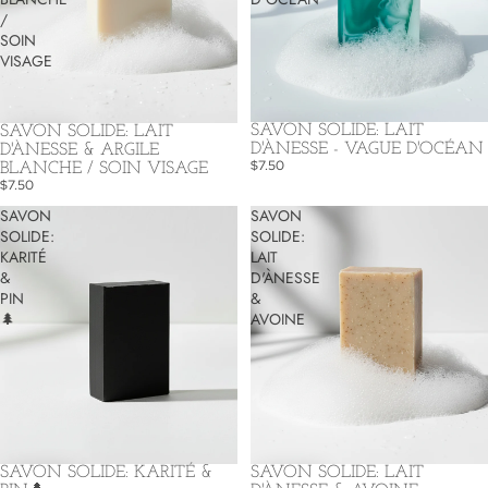
/
SOIN
VISAGE
SAVON SOLIDE: LAIT
SAVON SOLIDE: LAIT
D'ÀNESSE - VAGUE D'OCÉAN
D'ÀNESSE & ARGILE
$7.50
BLANCHE / SOIN VISAGE
$7.50
SAVON
SAVON
SOLIDE:
SOLIDE:
KARITÉ
LAIT
&
D'ÀNESSE
PIN
&
🌲
AVOINE
Politique de remboursement
Politique de confidentialité
SAVON SOLIDE: KARITÉ &
SAVON SOLIDE: LAIT