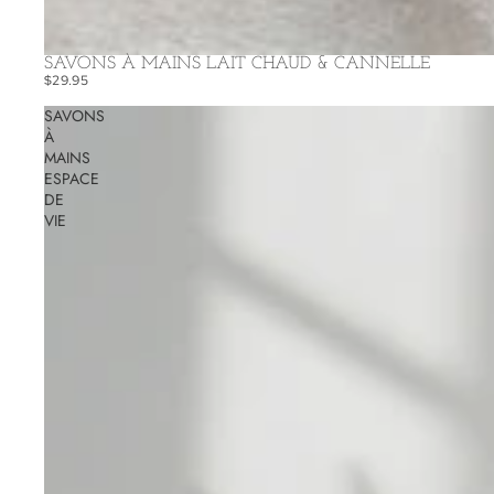
SAVONS À MAINS LAIT CHAUD & CANNELLE
$29.95
SAVONS
À
MAINS
ESPACE
DE
VIE