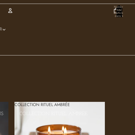
Nombre
total
d’articles
dans le
panier:
0
Compte
R
Autres options de connexion
Commandes
Profil
COLLECTION RITUEL AMBRÉE
NS
COLLECTION RITUEL AMBRÉE