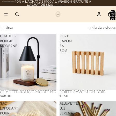
--------- 10% À L'ACHAT DE $100 / LIVRAISON GRATUITE À
L'ACHAT DE $120 ---------
Nombr
total
d’articl
dans l
panier
0
Filtrer
Grille de colonne
CHAUFFE-
PORTE
BOUGIE
SAVON
MODERNE
EN
BOIS
CHAUFFE-BOUGIE MODERNE
PORTE SAVON EN BOIS
$48.00
$5.50
SAC
ALLUMETTES
EXFOLIANT
LUZ
POUR
SERENA