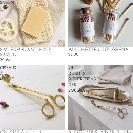
SAVON
SAC EXFOLIANT POUR
ALLUMETTES LUZ SERENA
$5.00
SAVON
$4.95
CISEAUX
KIT
À
D'OUTILS
MÈCHE
D'ENTRETIENS
DES
BOUGIES
Politique de remboursement
Politique de confidentialité
CISEAUX À MÈCHE
KIT D'OUTILS D'ENTRETIENS