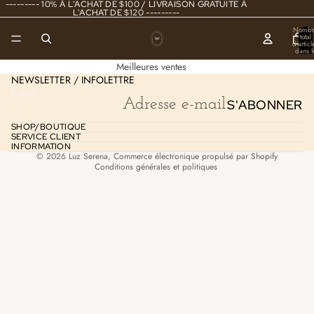
--------- 10% À L'ACHAT DE $100 / LIVRAISON GRATUITE À
L'ACHAT DE $120 ---------
Politique de remboursement
Nombr
total
d’articl
Politique de confidentialité
dans l
panier
Conditions d’utilisation
0
Meilleures ventes
NEWSLETTER / INFOLETTRE
Politique d’expédition
E-mail
S'ABONNER
Coordonnées
Mentions légales
SHOP/BOUTIQUE
SERVICE CLIENT
Politique de résiliation
INFORMATION
© 2026
Luz Serena
,
Commerce électronique propulsé par Shopify
Conditions générales et politiques