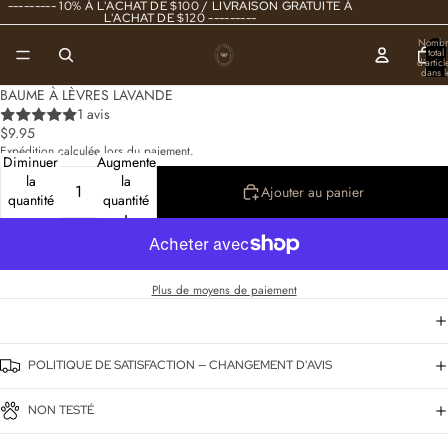
--------- 10% À L'ACHAT DE $100 / LIVRAISON GRATUITE À
L'ACHAT DE $120 ---------
Nombr
total
d’articl
dans l
panier
0
BAUME À LÈVRES LAVANDE
1 avis
$9.95
Expédition calculée lors du paiement.
Diminuer
Augmenter
la
la
Ajouter au panier
quantité
quantité
Plus de moyens de paiement
POLITIQUE DE SATISFACTION — CHANGEMENT D'AVIS
NON TESTÉ