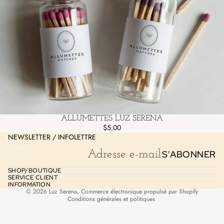
Politique de remboursement
Politique de confidentialité
ALLUMETTES LUZ SERENA
Conditions d’utilisation
$5.00
NEWSLETTER / INFOLETTRE
Politique d’expédition
E-mail
S'ABONNER
Coordonnées
Mentions légales
SHOP/BOUTIQUE
SERVICE CLIENT
Politique de résiliation
INFORMATION
© 2026
Luz Serena
,
Commerce électronique propulsé par Shopify
Conditions générales et politiques