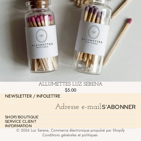
Politique de remboursement
Politique de confidentialité
ALLUMETTES LUZ SERENA
Conditions d’utilisation
$5.00
NEWSLETTER / INFOLETTRE
Politique d’expédition
E-mail
S'ABONNER
Coordonnées
Mentions légales
SHOP/BOUTIQUE
SERVICE CLIENT
Politique de résiliation
INFORMATION
© 2026
Luz Serena
,
Commerce électronique propulsé par Shopify
Conditions générales et politiques