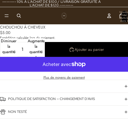
--------- 10% À L'ACHAT DE $100 / LIVRAISON GRATUITE À
L'ACHAT DE $120 ---------
Nombr
total
d’articl
dans l
panier
0
CHOUCHOU À CHEVEUX
$5.00
Expédition calculée lors du paiement.
Diminuer
Augmenter
la
la
Ajouter au panier
quantité
quantité
Plus de moyens de paiement
POLITIQUE DE SATISFACTION — CHANGEMENT D'AVIS
NON TESTÉ