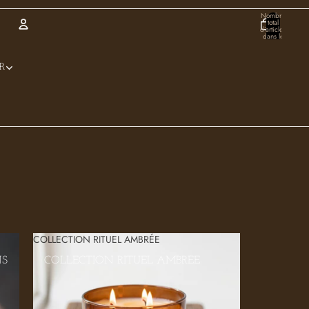
Nombre
total
d’articles
dans le
panier:
0
Compte
R
Autres options de connexion
Commandes
Profil
COLLECTION RITUEL AMBRÉE
NS
COLLECTION RITUEL AMBRÉE